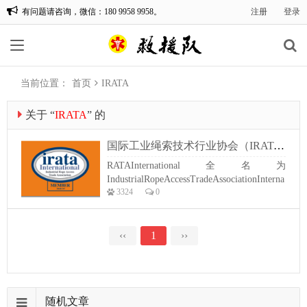
有问题请咨询，微信：180 9958 9958。
注册
登录
救援队网改版中，敬请期待。
当前位置：
首页
IRATA
关于 “
IRATA
” 的
文章
国际工业绳索技术行业协会（IRATA）
RATAInternational全名为
IndustrialRopeAccessTradeAssociationInterna
3324
0
tional(国际绳索作业技术协会)，成立于
1987年。IRATA认为，在这个行业，没有
什么是比安全更重要的；所以他们致力于
提高这个行业的安全性、提供工作及训练
‹‹
1
››
的...
随机文章