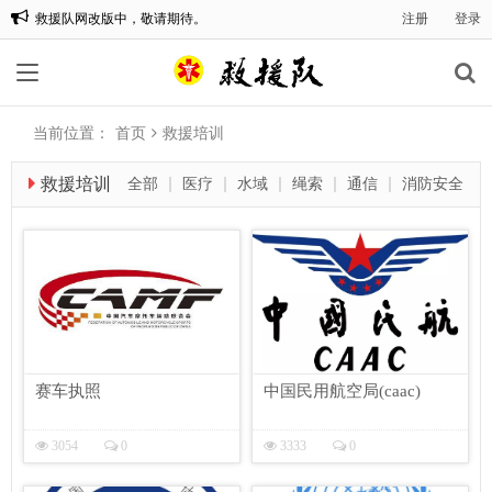
救援队网改版中，敬请期待。
注册
登录
有问题请咨询，微信：180 9958 9958。
当前位置：
首页
救援培训
救援培训
全部
医疗
水域
绳索
通信
消防安全
综合
航空
城搜
赛车执照
中国民用航空局(caac)
3054
0
3333
0