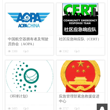
中国航空器拥有者及驾驶
社区应急响应队（CERT）
员协会（AOPA）
3388
0
3362
0
《环球计划》
应急管理部紧急救援促进
中心
3495
0
3717
0