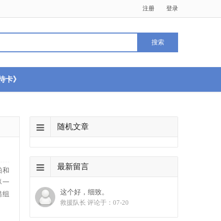
注册
登录
待卡》
随机文章
最新留言
舶和
豚一
这个好，细致。
锚组
救援队长 评论于：07-20