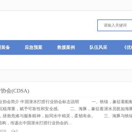
援装备
应急预案
救援案例
队伍风采
《优
会(CDSA)
业协会简介 中国潜水打捞行业协会标志说明 一、铁锚，象征着船
沉稳厚重，赋予可靠性和安全感。 二、海豚，象征着潜水员犹如海
，拯救危难与服务精神，如同水中精灵，柔韧有余。 三、海豚与铁
构，传递出中国潜水打捞行业协会的...
3938
0