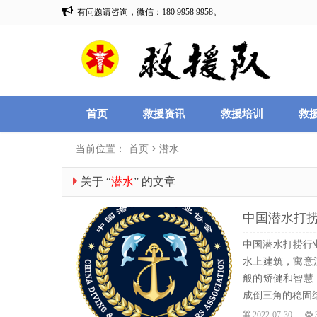
有问题请咨询，微信：180 9958 9958。
救援队网改版中，敬请期待。
首页
救援资讯
救援培训
救
当前位置：
首页
潜水
关于 “
潜水
” 的文章
中国潜水打捞协
中国潜水打捞行
水上建筑，寓意
般的矫健和智慧
成倒三角的稳固结
2022-07-30